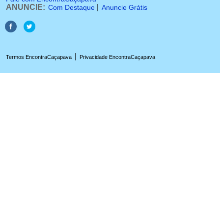
ANUNCIE:
|
Com Destaque
Anuncie Grátis
|
Termos EncontraCaçapava
Privacidade EncontraCaçapava