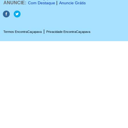
ANUNCIE:
|
Com Destaque
Anuncie Grátis
|
Termos EncontraCaçapava
Privacidade EncontraCaçapava