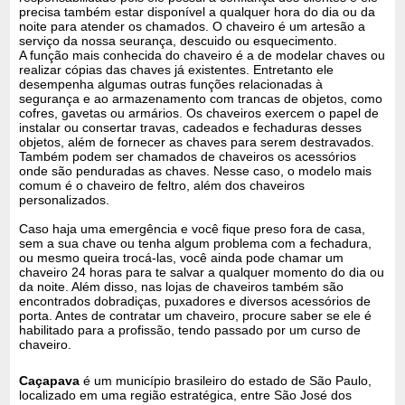
precisa também estar disponível a qualquer hora do dia ou da
noite para atender os chamados. O chaveiro é um artesão a
serviço da nossa seurança, descuido ou esquecimento.
A função mais conhecida do chaveiro é a de modelar chaves ou
realizar cópias das chaves já existentes. Entretanto ele
desempenha algumas outras funções relacionadas à
segurança e ao armazenamento com trancas de objetos, como
cofres, gavetas ou armários. Os chaveiros exercem o papel de
instalar ou consertar travas, cadeados e fechaduras desses
objetos, além de fornecer as chaves para serem destravados.
Também podem ser chamados de chaveiros os acessórios
onde são penduradas as chaves. Nesse caso, o modelo mais
comum é o chaveiro de feltro, além dos chaveiros
personalizados.
Caso haja uma emergência e você fique preso fora de casa,
sem a sua chave ou tenha algum problema com a fechadura,
ou mesmo queira trocá-las, você ainda pode chamar um
chaveiro 24 horas para te salvar a qualquer momento do dia ou
da noite. Além disso, nas lojas de chaveiros também são
encontrados dobradiças, puxadores e diversos acessórios de
porta. Antes de contratar um chaveiro, procure saber se ele é
habilitado para a profissão, tendo passado por um curso de
chaveiro.
Caçapava
é um município brasileiro do estado de São Paulo,
localizado em uma região estratégica, entre São José dos