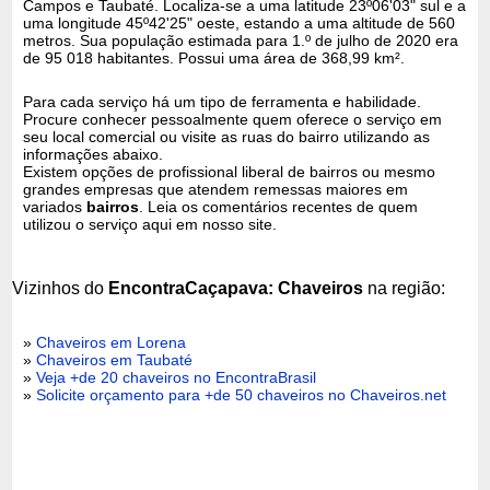
Campos e Taubaté. Localiza-se a uma latitude 23º06'03" sul e a
uma longitude 45º42'25" oeste, estando a uma altitude de 560
metros. Sua população estimada para 1.º de julho de 2020 era
de 95 018 habitantes. Possui uma área de 368,99 km².
Para cada serviço há um tipo de ferramenta e habilidade.
Procure conhecer pessoalmente quem oferece o serviço em
seu local comercial ou visite as ruas do bairro utilizando as
informações abaixo.
Existem opções de profissional liberal de bairros ou mesmo
grandes empresas que atendem remessas maiores em
variados
bairros
. Leia os comentários recentes de quem
utilizou o serviço aqui em nosso site.
Vizinhos do
EncontraCaçapava: Chaveiros
na região:
»
Chaveiros em Lorena
»
Chaveiros em Taubaté
»
Veja +de 20 chaveiros no EncontraBrasil
»
Solicite orçamento para +de 50 chaveiros no Chaveiros.net