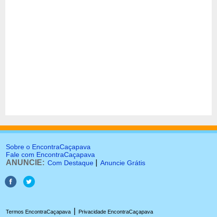
Sobre o EncontraCaçapava
Fale com EncontraCaçapava
ANUNCIE:
|
Com Destaque
Anuncie Grátis
|
Termos EncontraCaçapava
Privacidade EncontraCaçapava