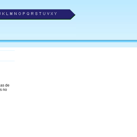
jas de
es no