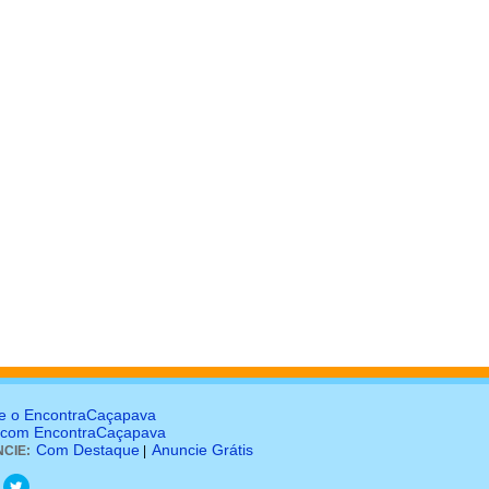
e o EncontraCaçapava
 com EncontraCaçapava
Com Destaque
Anuncie Grátis
CIE:
|