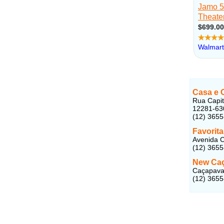
Casa e 
Rua Capit
12281-63
(12) 365
Favorit
Avenida C
(12) 365
New Ca
Caçapava
(12) 365